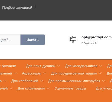
Подбор запчастей
opt@profbyt.com
Искать
- юрлица
 запчасти
Для плит, духовок
Для холодильников
Дл
вателей
Аксессуары
Для посудомоечных машин
Дл
в
Для хлебопечей
Для промышленных мясорубок
Д
телей
Для кофемашин
Уцененные товары
Для утюг