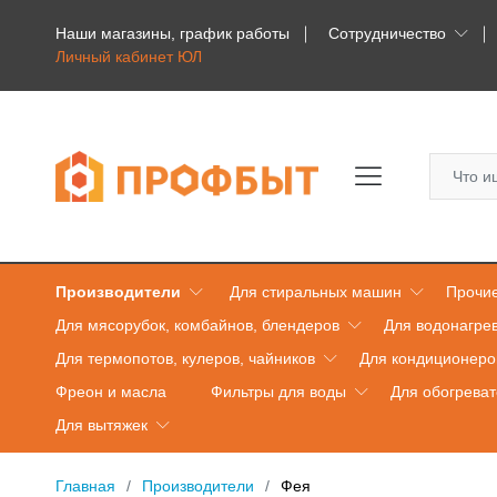
Наши магазины, график работы
Сотрудничество
Личный кабинет ЮЛ
Производители
Для стиральных машин
Прочие
Для мясорубок, комбайнов, блендеров
Для водонагре
Для термопотов, кулеров, чайников
Для кондиционеро
Фреон и масла
Фильтры для воды
Для обогрева
Для вытяжек
Главная
Производители
Фея