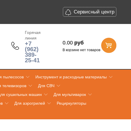
Сервисный центр
Горячая
линия
0.00
руб
+7
(962)
В корзине нет товаров
389-
25-41
я пылесосов
Инструмент и расходные материалы
я телевизоров
Для СВЧ
ля сушильных машин
Для мультиварок
ов
Для аэрогрилей
Рециркуляторы