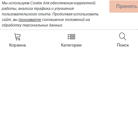
Мы используем Cookie для обеспечения корректной
Принять
работы, анализа трафика и улучшения
пользовательского опыта.
Продолжая использовать
сайт, вы
принимаете
соглашение положений на
обработку персональных данных.
Корзина
Категории
Поиск
Контакты
+7 (962) 389-25-41
Почта для заявок:
opt@profbyt.com