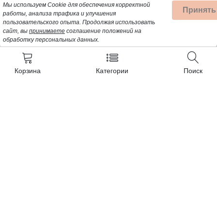
Мы используем Cookie для обеспечения корректной
Принять
работы, анализа трафика и улучшения
пользовательского опыта.
Продолжая использовать
сайт, вы
принимаете
соглашение положений на
обработку персональных данных.
Корзина
Категории
Поиск
Контакты
+7 (962) 389-25-41
Почта для заявок:
opt@profbyt.com