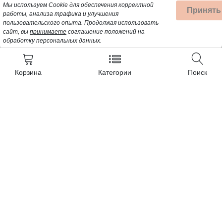
Мы используем Cookie для обеспечения корректной
Принять
работы, анализа трафика и улучшения
пользовательского опыта.
Продолжая использовать
сайт, вы
принимаете
соглашение положений на
обработку персональных данных.
Корзина
Категории
Поиск
Контакты
+7 (962) 389-25-41
Почта для заявок:
opt@profbyt.com