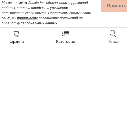
Мы используем Cookie для обеспечения корректной
Принять
работы, анализа трафика и улучшения
пользовательского опыта.
Продолжая использовать
сайт, вы
принимаете
соглашение положений на
обработку персональных данных.
Корзина
Категории
Поиск
Контакты
+7 (962) 389-25-41
Почта для заявок:
opt@profbyt.com