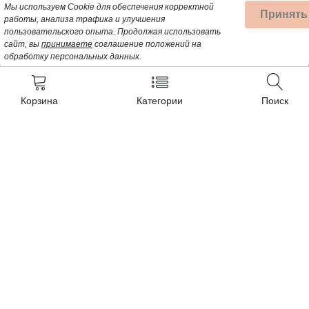
Мы используем Cookie для обеспечения корректной
Принять
работы, анализа трафика и улучшения
пользовательского опыта.
Продолжая использовать
сайт, вы
принимаете
соглашение положений на
обработку персональных данных.
Корзина
Категории
Поиск
Контакты
+7 (962) 389-25-41
Почта для заявок:
opt@profbyt.com