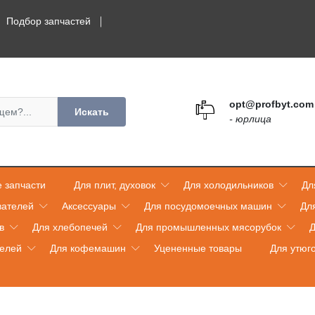
Подбор запчастей
opt@profbyt.com
Искать
- юрлица
 запчасти
Для плит, духовок
Для холодильников
Дл
вателей
Аксессуары
Для посудомоечных машин
Дл
в
Для хлебопечей
Для промышленных мясорубок
Д
телей
Для кофемашин
Уцененные товары
Для утюг