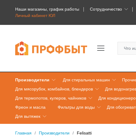
Наши магазины, график работы
Сотрудничество
Личный кабинет ЮЛ
Производители
Для стиральных машин
Прочие
Для мясорубок, комбайнов, блендеров
Для водонагре
Для термопотов, кулеров, чайников
Для кондиционеро
Фреон и масла
Фильтры для воды
Для обогрева
Для вытяжек
Главная
Производители
Felisatti