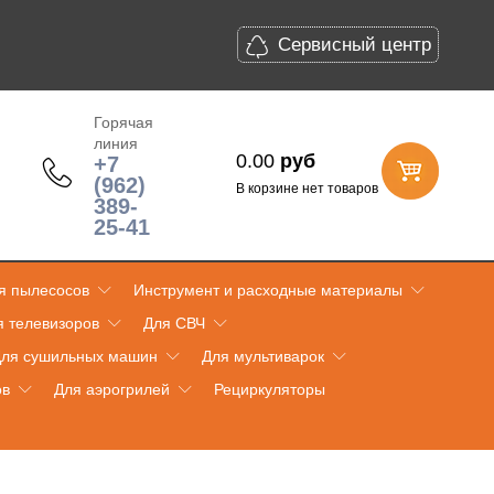
Сервисный центр
Горячая
линия
0.00
руб
+7
(962)
В корзине нет товаров
389-
25-41
я пылесосов
Инструмент и расходные материалы
я телевизоров
Для СВЧ
ля сушильных машин
Для мультиварок
ов
Для аэрогрилей
Рециркуляторы