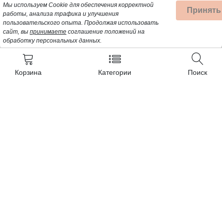
Мы используем Cookie для обеспечения корректной
Принять
работы, анализа трафика и улучшения
пользовательского опыта.
Продолжая использовать
сайт, вы
принимаете
соглашение положений на
обработку персональных данных.
Корзина
Категории
Поиск
Контакты
+7 (962) 389-25-41
Почта для заявок:
opt@profbyt.com