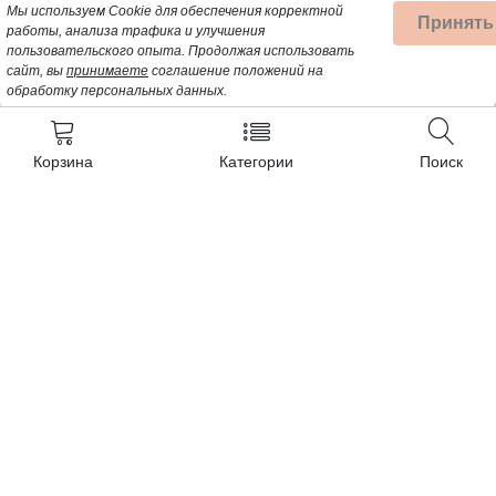
Мы используем Cookie для обеспечения корректной
Принять
работы, анализа трафика и улучшения
пользовательского опыта.
Продолжая использовать
сайт, вы
принимаете
соглашение положений на
обработку персональных данных.
Корзина
Категории
Поиск
Контакты
+7 (962) 389-25-41
Почта для заявок:
opt@profbyt.com