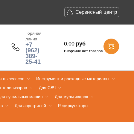
Сервисный центр
Горячая
линия
0.00
руб
+7
(962)
В корзине нет товаров
389-
25-41
я пылесосов
Инструмент и расходные материалы
я телевизоров
Для СВЧ
ля сушильных машин
Для мультиварок
ов
Для аэрогрилей
Рециркуляторы