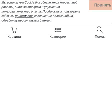
Мы используем Cookie для обеспечения корректной
Принять
работы, анализа трафика и улучшения
пользовательского опыта.
Продолжая использовать
сайт, вы
принимаете
соглашение положений на
обработку персональных данных.
Корзина
Категории
Поиск
Контакты
+7 (962) 389-25-41
Почта для заявок:
opt@profbyt.com