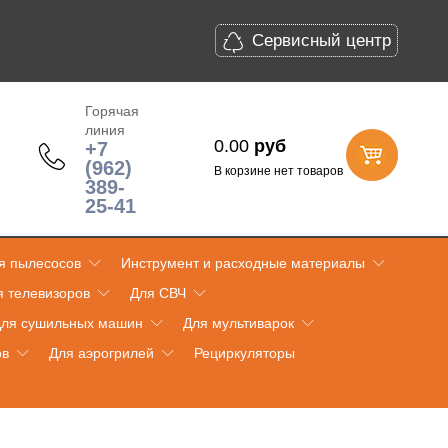
Сервисный центр
Горячая
линия
0.00
руб
+7
(962)
В корзине нет товаров
389-
25-41
я пылесосов
Инструмент и расходные материалы
я телевизоров
Для СВЧ
ля сушильных машин
Для мультиварок
ов
Для аэрогрилей
Рециркуляторы