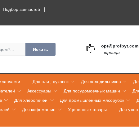
Подбор запчастей
opt@profbyt.com
Искать
- юрлица
 запчасти
Для плит, духовок
Для холодильников
Дл
вателей
Аксессуары
Для посудомоечных машин
Дл
в
Для хлебопечей
Для промышленных мясорубок
Д
телей
Для кофемашин
Уцененные товары
Для утюг