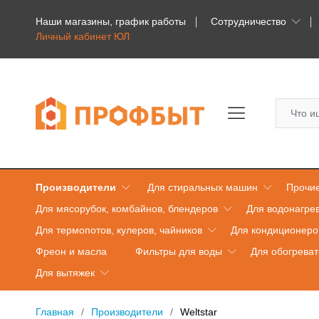
Наши магазины, график работы
Сотрудничество
Личный кабинет ЮЛ
Производители
Для стиральных машин
Прочие
Для мясорубок, комбайнов, блендеров
Для водонагре
Для термопотов, кулеров, чайников
Для кондиционеро
Фреон и масла
Фильтры для воды
Для обогрева
Для вытяжек
Главная
Производители
Weltstar