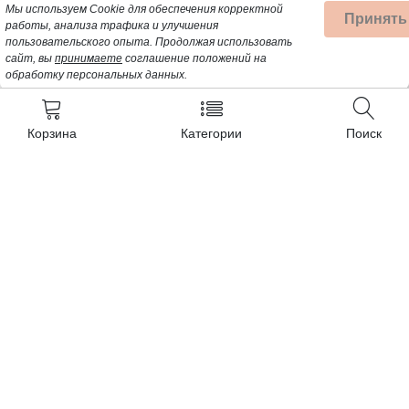
Мы используем Cookie для обеспечения корректной
Принять
работы, анализа трафика и улучшения
пользовательского опыта.
Продолжая использовать
сайт, вы
принимаете
соглашение положений на
обработку персональных данных.
Корзина
Категории
Поиск
Контакты
+7 (962) 389-25-41
Почта для заявок:
opt@profbyt.com