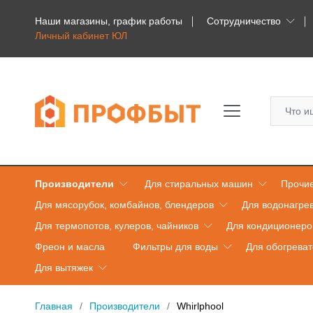
Наши магазины, график работы
Сотрудничество
Личный кабинет ЮЛ
Производители
Для стиральных машин
Прочие
Для мясорубок, комбайнов, блендеров
Для водонагре
Для термопотов, кулеров, чайников
Для кондиционеро
Фреон и масла
Фильтры для воды
Для обогрева
Для вытяжек
Главная
Производители
Whirlphool