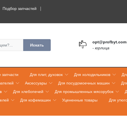
Подбор запчастей
opt@profbyt.com
Искать
- юрлица
 запчасти
Для плит, духовок
Для холодильников
Дл
вателей
Аксессуары
Для посудомоечных машин
Дл
в
Для хлебопечей
Для промышленных мясорубок
Д
телей
Для кофемашин
Уцененные товары
Для утюг