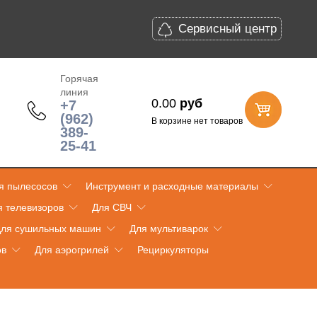
Сервисный центр
Горячая
линия
0.00
руб
+7
(962)
В корзине нет товаров
389-
25-41
я пылесосов
Инструмент и расходные материалы
я телевизоров
Для СВЧ
ля сушильных машин
Для мультиварок
ов
Для аэрогрилей
Рециркуляторы