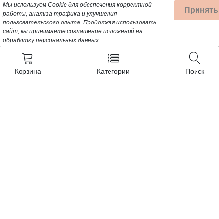
Мы используем Cookie для обеспечения корректной
Принять
работы, анализа трафика и улучшения
пользовательского опыта.
Продолжая использовать
сайт, вы
принимаете
соглашение положений на
обработку персональных данных.
Корзина
Категории
Поиск
Контакты
+7 (962) 389-25-41
Почта для заявок:
opt@profbyt.com