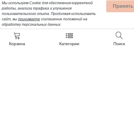
Мы используем Cookie для обеспечения корректной
Принять
работы, анализа трафика и улучшения
пользовательского опыта.
Продолжая использовать
сайт, вы
принимаете
соглашение положений на
обработку персональных данных.
Корзина
Категории
Поиск
Контакты
+7 (962) 389-25-41
Почта для заявок:
opt@profbyt.com