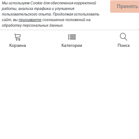
Мы используем Cookie для обеспечения корректной
Принять
работы, анализа трафика и улучшения
пользовательского опыта.
Продолжая использовать
сайт, вы
принимаете
соглашение положений на
обработку персональных данных.
Корзина
Категории
Поиск
Контакты
+7 (962) 389-25-41
Почта для заявок:
opt@profbyt.com