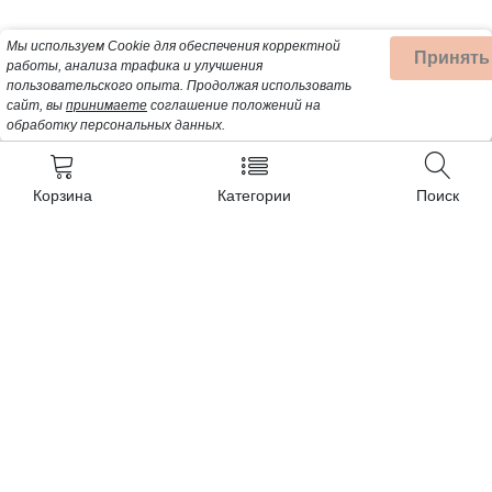
Мы используем Cookie для обеспечения корректной
Принять
работы, анализа трафика и улучшения
пользовательского опыта.
Продолжая использовать
сайт, вы
принимаете
соглашение положений на
обработку персональных данных.
Корзина
Категории
Поиск
Контакты
+7 (962) 389-25-41
Почта для заявок:
opt@profbyt.com