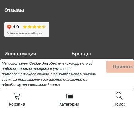
Отзывы
Информация
Бренды
Мы используем Cookie для обеспечения корректной
Принять
работы, анализа трафика и улучшения
Поиск
3303
пользовательского опыта.
Продолжая использовать
Политика
ACC
сайт, вы
принимаете
соглашение положений на
обработку персональных данных.
Карта сайта
AEG
Контакты
AFK
Корзина
Категории
Поиск
AIRMATE
ALFATEC
Все (565) »