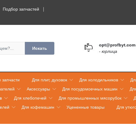
Подбор запчастей
opt@profbyt.com
Искать
- юрлица
 запчасти
Для плит, духовок
Для холодильников
Дл
вателей
Аксессуары
Для посудомоечных машин
Дл
в
Для хлебопечей
Для промышленных мясорубок
Д
телей
Для кофемашин
Уцененные товары
Для утюг