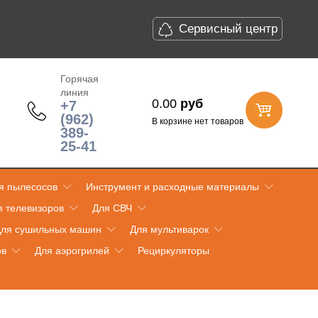
Сервисный центр
Горячая
линия
0.00
руб
+7
(962)
В корзине нет товаров
389-
25-41
я пылесосов
Инструмент и расходные материалы
я телевизоров
Для СВЧ
ля сушильных машин
Для мультиварок
ов
Для аэрогрилей
Рециркуляторы