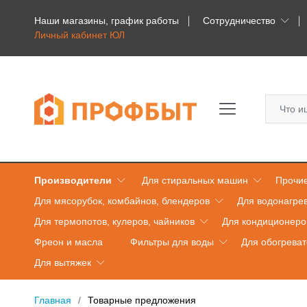
Наши магазины, график работы
Сотрудничество
Личный кабинет ЮЛ
Производители
Для стиральных машин
Прочие
Для мясорубок, комбайнов, блендеров
Для водонагре
Для термопотов, кулеров, чайников
Для кондиционеро
Фреон и масла
Фильтры для воды
Для обогрева
Для вытяжек
Главная
Товарные предложения