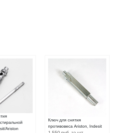
ятия
Ключ для снятия
 стиральной
противовеса Ariston, Indesit
it/Ariston
1 550 руб. за шт