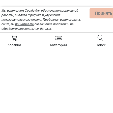
Мы используем Cookie для обеспечения корректной
Принять
работы, анализа трафика и улучшения
пользовательского опыта.
Продолжая использовать
сайт, вы
принимаете
соглашение положений на
обработку персональных данных.
Корзина
Категории
Поиск
Контакты
+7 (962) 389-25-41
Почта для заявок:
opt@profbyt.com