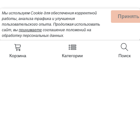
Мы используем Cookie для обеспечения корректной
Принять
работы, анализа трафика и улучшения
пользовательского опыта.
Продолжая использовать
сайт, вы
принимаете
соглашение положений на
обработку персональных данных.
Корзина
Категории
Поиск
Контакты
+7 (962) 389-25-41
Почта для заявок:
opt@profbyt.com