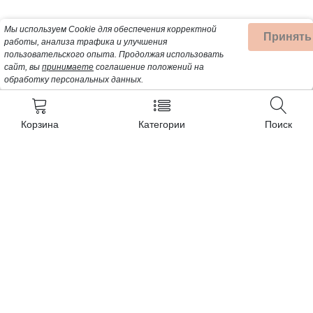
Мы используем Cookie для обеспечения корректной
Принять
работы, анализа трафика и улучшения
пользовательского опыта.
Продолжая использовать
сайт, вы
принимаете
соглашение положений на
обработку персональных данных.
Корзина
Категории
Поиск
Контакты
+7 (962) 389-25-41
Почта для заявок:
opt@profbyt.com