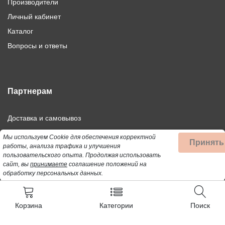
Производители
Личный кабинет
Каталог
Вопросы и ответы
Партнерам
Доставка и самовывоз
Дилерам
Мы используем Cookie для обеспечения корректной
Принять
работы, анализа трафика и улучшения
Франшиза
пользовательского опыта.
Продолжая использовать
Оптовым покупателям
сайт, вы
принимаете
соглашение положений на
обработку персональных данных.
Корзина
Категории
Поиск
©2021-2026 Профбыт.рф. Все права защищены.