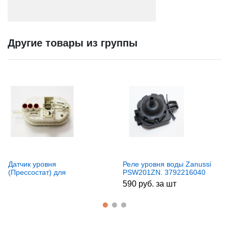
Другие товары из группы
Датчик уровня
Реле уровня воды Zanussi
(Прессостат) для
PSW201ZN. 3792216040
стиральных машин Bosch,
590 руб. за шт
Siemens, Neff 608350, зам.
428683, SMA069,
9000188245