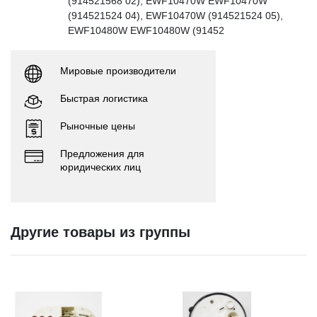
(914521568 02), EWF10470W EWF10470W
(914521524 04), EWF10470W (914521524 05),
EWF10480W EWF10480W (91452
Мировые производители
Быстрая логистика
Рыночные цены
Предложения для
юридических лиц
Другие товары из группы