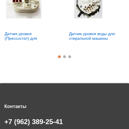
Датчик уровня
Датчик уровня воды для
(Прессостат) для
стиральной машины
стиральных машин Bosch,
Indesit, Ariston 143370,
Siemens, Neff 608350, зам.
110378, 16002082300,
428683, SMA069,
37650053
9000188245
Контакты
+7 (962) 389-25-41