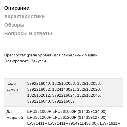
Описание
Характеристики
Обзоры
Вопросы и ответы
Прессостат (реле уровня) для стиральных машин
Электролюкс, Занусси.
Коды
3792216040, 1325162053, 1325162038,
замен
3792216032, 1324143021, 1325162020,
1325162012, 3792216024, 1325162046,
3792216040, 3792216057
Для
EFU361000P EFU361000P (914339134 00),
моделей
EFU361200P EFU361200P (914339127 00),
EW71411F EW71411F (914911432 00), EW71611F