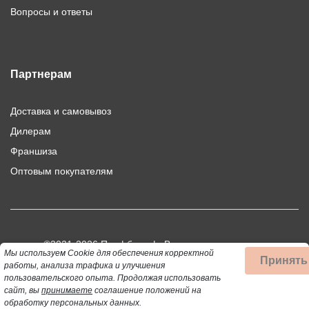
Вопросы и ответы
Партнерам
Доставка и самовывоз
Дилерам
Франшиза
Оптовым покупателям
©2021-2026 Профбыт.рф. Все права защищены.
Мы используем Cookie для обеспечения корректной
Принять
Использование материалов сайта допускается только при
работы, анализа трафика и улучшения
пользовательского опыта.
Продолжая использовать
публикации активной ссылки на цитируемый материал.
сайт, вы
принимаете
соглашение положений на
обработку персональных данных.
Данный сайт не является публичной офертой, определяемой