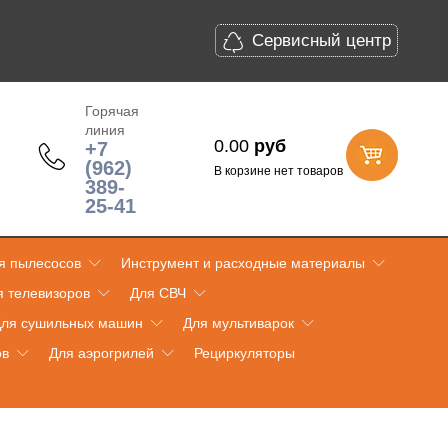
Сервисный центр
Горячая
линия
0.00
руб
+7
(962)
В корзине нет товаров
389-
25-41
я пылесосов
Инструмент и расходные материалы
я телевизоров
Для СВЧ
ля сушильных машин
Для мультиварок
ов
Для аэрогрилей
Рециркуляторы