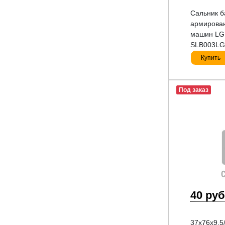
Сальник б
армирован
машин LG
SLB003LG
Купить
Под заказ
40 руб
37x76x9.5