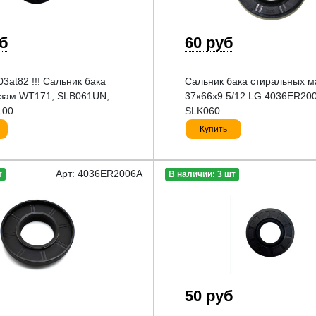
уб
60 руб
3at82 !!! Сальник бака
Сальник бака стиральных 
],зам.WT171, SLB061UN,
37x66x9.5/12 LG 4036ER20
100
SLK060
Купить
Арт: 4036ER2006A
т
В наличии: 3 шт
50 руб