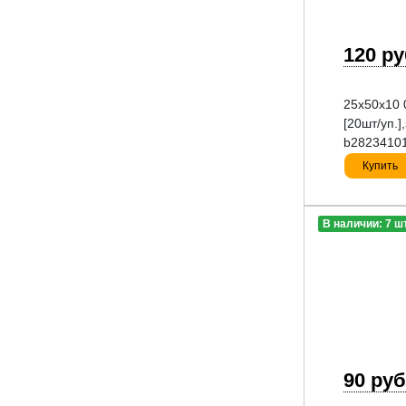
120 р
25x50x10 0
[20шт/уп.
b2823410
Купить
В наличии: 7 ш
90 руб