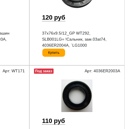
120 руб
машин
37x76x9.5/12_GP WT292,
03A,
SLB001LG= !Сальник, зам.03at74,
4036ER2004A, `LG1000
Купить
Арт: WT171
Арт: 4036ER2003A
Под заказ
110 руб