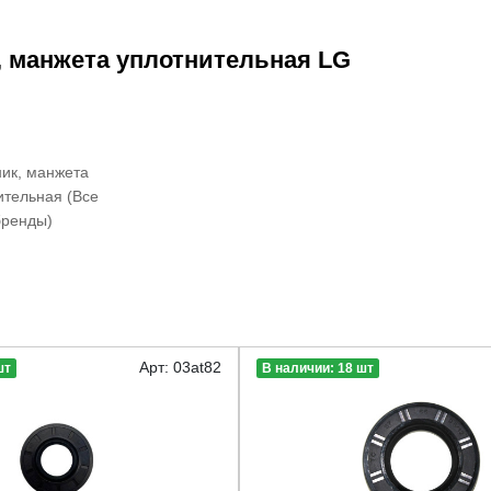
, манжета уплотнительная LG
ик, манжета
ительная (Все
бренды)
Арт: 03at82
шт
В наличии: 18 шт