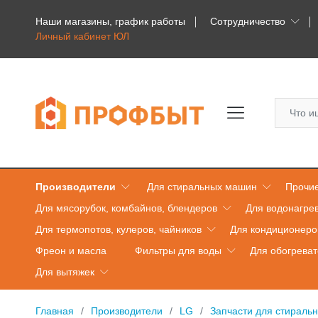
Наши магазины, график работы
Сотрудничество
Личный кабинет ЮЛ
Производители
Для стиральных машин
Прочие
Для мясорубок, комбайнов, блендеров
Для водонагре
Для термопотов, кулеров, чайников
Для кондиционеро
Фреон и масла
Фильтры для воды
Для обогрева
Для вытяжек
Главная
Производители
LG
Запчасти для стираль