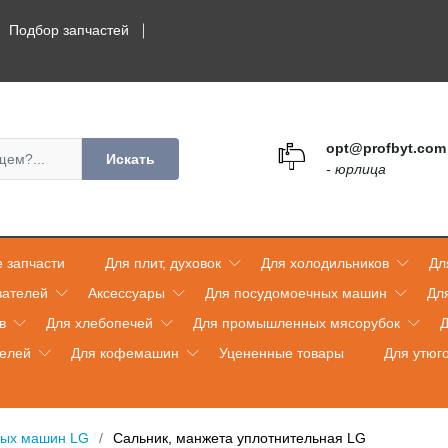
Подбор запчастей
opt@profbyt.com
Искать
- юрлица
 запчасти
Для плит, духовок
Для холодильников
Дл
вателей
Аксессуары
Для посудомоечных машин
Дл
в
Для хлебопечей
Для промышленных мясорубок
Д
телей
Для кофемашин
Уцененные товары
Для утюг
ных машин LG
Сальник, манжета уплотнительная LG