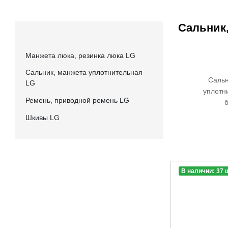
Сальник
Манжета люка, резинка люка LG
Сальник, манжета уплотнительная
Сальн
LG
уплотн
Ремень, приводной ремень LG
Шкивы LG
В наличии: 37 