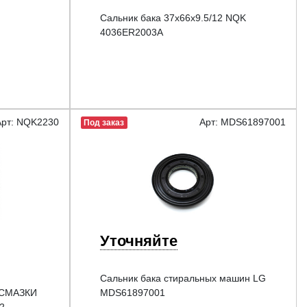
Сальник бака 37x66x9.5/12 NQK
4036ER2003A
Арт: NQK2230
Арт: MDS61897001
Под заказ
Уточняйте
Сальник бака стиральных машин LG
 СМАЗКИ
MDS61897001
2