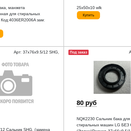
ака, манжета
25x50x10 wlk
ная для стиральных
Купить
 Код:4036ER2006A зам:
Арт: 37x76x9.5/12 SHG,
Под заказ
80 руб
NQK2230 Сальник бака для
стиральных машин LG БЕЗ
/12 Сальник SHG, (замена
(Элджи)Размер-37x66x9.5/1