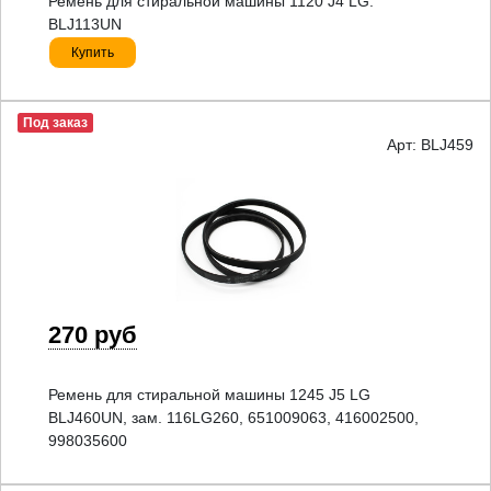
Ремень для стиральной машины 1120 J4 LG.
BLJ113UN
Купить
Под заказ
Арт: BLJ459
270 руб
Ремень для стиральной машины 1245 J5 LG
BLJ460UN, зам. 116LG260, 651009063, 416002500,
998035600