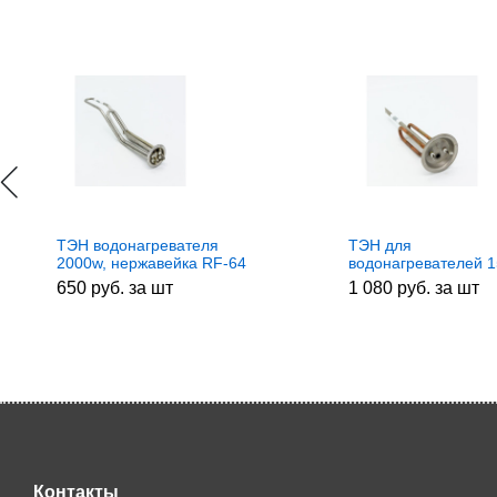
ТЭН водонагревателя
ТЭН для
2000w, нержавейка RF-64
водонагревателей 
20043, зам.182503,
M6 10083, 3170122,
650 руб. за шт
1 080 руб. за шт
ТЕРМЕКС-066053,
3532631
3401336
Контакты