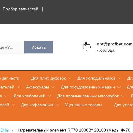
Подбор запчастей
opt@profbyt.com
Искать
- юрлица
 запчасти
Для плит, духовок
Для холодильников
Дл
вателей
Аксессуары
Для посудомоечных машин
Дл
в
Для хлебопечей
Для промышленных мясорубок
Д
телей
Для кофемашин
Уцененные товары
Для утюг
ТЭНы
Нагревательный элемент RF70 1000Вт 20109 (медь, Ф-70,