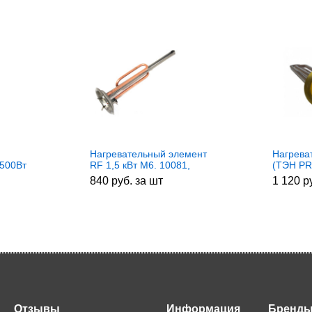
Нагревательный элемент
Нагрева
1500Вт
RF 1,5 кВт M6. 10081,
(ТЭН P
 зам.
4071389193
водонаг
840 руб. за шт
1 120 р
1500w+1
зам. t.3
WTH022T
6515072
Отзывы
Информация
Бренд