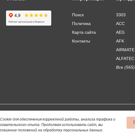
Поиск
3303
Политика
ACC
Карта сайта
AEG
Контакты
AFK
AIRMATE
ALFATEC
Все (565)
Использование материалов сайта допускается тол
Cookie для обеспечения корректной работы, анализа трафика и
ьзовательского опыта.
Продолжая использовать сайт, вы
Данный сайт не является публичной офертой, опр
глашение положений на обработку персональных данных.