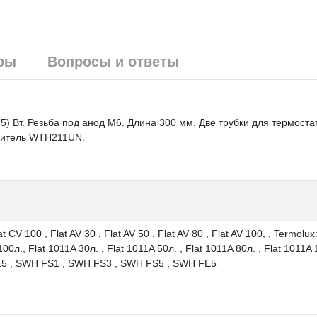
ры
Вопросы и ответы
) Вт. Резьба под анод M6. Длина 300 мм. Две трубки для термоста
тнитель WTH211UN.
at CV 100 , Flat AV 30 , Flat AV 50 , Flat AV 80 , Flat AV 100, , Termolux
100л., Flat 1011A 30л. , Flat 1011A 50л. , Flat 1011A 80л. , Flat 1011A 
E5 , SWH FS1 , SWH FS3 , SWH FS5 , SWH FE5