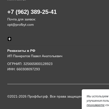
+7 (962) 389-25-41
Почта для заявок:
opt@profbyt.com
Реквизиты в РФ
ИП Панкратов Павел Анатольевич
ОГРНИП: 325665800128923
ИНН: 660308097293
©2021-2026 Профбыт.рф. Все права защищены.
Мы используем 
улучшения пол
принимаете
со