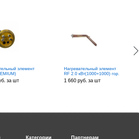
тельный элемент
Нагревательный элемент
REMIUM)
RF 2.0 кВт(1000+1000) гор.
ревателя
M6. 10124
уб. за шт
1 660 руб. за шт
000w t.3401610,
401460,
X, 182510,
1, 65152340
ы
Категории
Партнерам