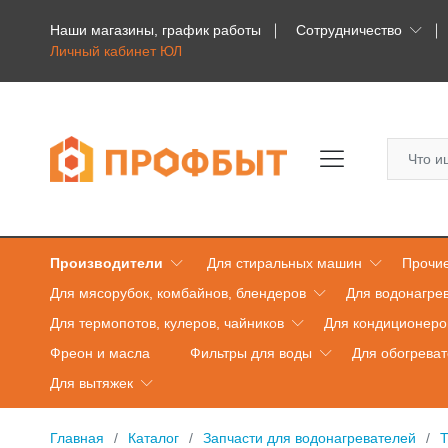
Наши магазины, график работы
Сотрудничество
Личный кабинет ЮЛ
Производители
Для стиральных машин
Прочие
Для мясорубок, комбайнов, блендеров
Для водонагре
Для термопотов, кулеров, чайников
Для кондиционеро
Фреон и масла
Фильтры для воды
Для обогрева
Для вытяжек
Главная
Каталог
Запчасти для водонагревателей