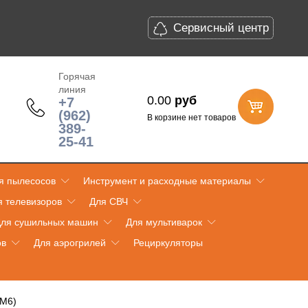
Сервисный центр
Горячая
линия
0.00
руб
+7
(962)
В корзине нет товаров
389-
25-41
я пылесосов
Инструмент и расходные материалы
я телевизоров
Для СВЧ
ля сушильных машин
Для мультиварок
ов
Для аэрогрилей
Рециркуляторы
 М6)