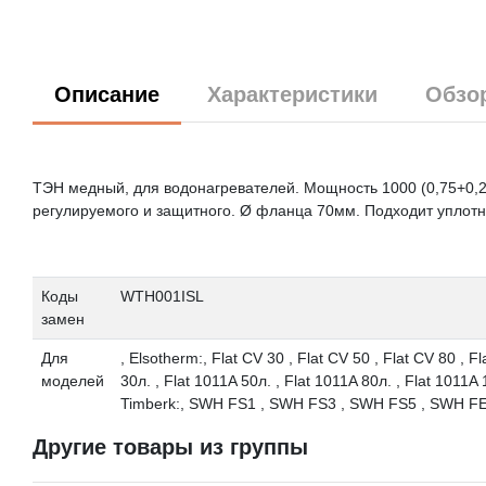
Описание
Характеристики
Обзо
ТЭН медный, для водонагревателей. Мощность 1000 (0,75+0,25
регулируемого и защитного. Ø фланца 70мм. Подходит упло
Коды
WTH001ISL
замен
Для
, Elsotherm:, Flat CV 30 , Flat CV 50 , Flat CV 80 , Fl
моделей
30л. , Flat 1011A 50л. , Flat 1011A 80л. , Flat 1011A 
Timberk:, SWH FS1 , SWH FS3 , SWH FS5 , SWH F
Другие товары из группы