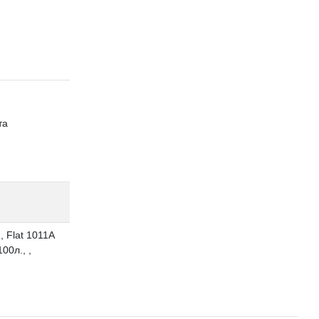
та
:, Flat 1011A
100л., ,