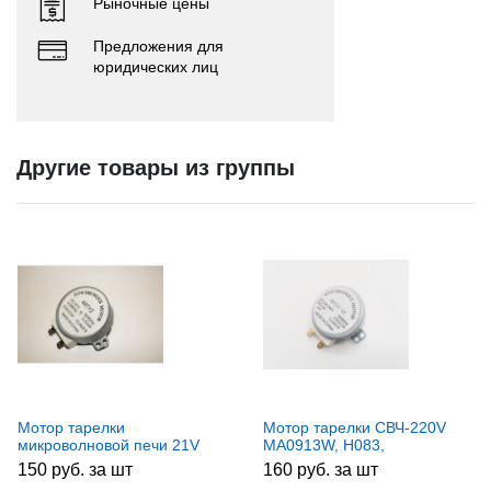
Рыночные цены
Предложения для
юридических лиц
Другие товары из группы
Мотор тарелки
Мотор тарелки СВЧ-220V
микроволновой печи 21V
MA0913W, H083,
SVCH025
MCW501UN, `CU0704
150 руб. за шт
160 руб. за шт