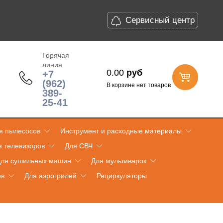
Сервисный центр
Горячая
линия
0.00
руб
+7
(962)
В корзине нет товаров
389-
25-41
я пылесосов
Инструмент и расходные материалы
я телевизоров
Для СВЧ
ля сушильных машин
Для мультиварок
ов
Для аэрогрилей
Рециркуляторы