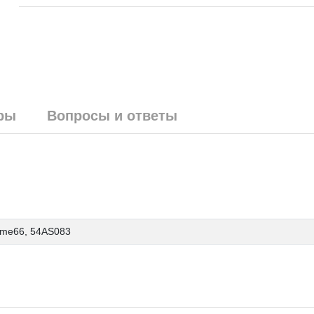
ры
Вопросы и ответы
1me66, 54AS083