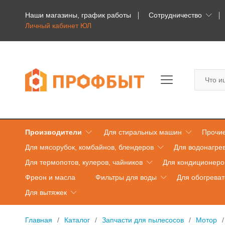
Наши магазины, график работы
Сотрудничество
Личный кабинет ЮЛ
Производители
Для стиральных машин
Прочие
Для мясорубок, комбайнов, блендеров
Для водонагре
Для термопотов, кулеров, чайников
Для кондиционеро
Фреон и масла
Фильтры для воды
Для обогрева
Для вытяжек
Главная
Каталог
Запчасти для пылесосов
Мотор