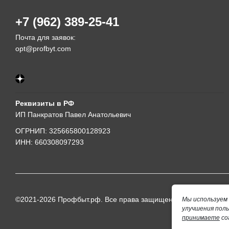
+7 (962) 389-25-41
Почта для заявок:
opt@profbyt.com
Реквизиты в РФ
ИП Панкратов Павел Анатольевич
ОГРНИП: 325665800128923
ИНН: 660308097293
©2021-2026 Профбыт.рф. Все права защищены.
Мы используем 
улучшения пол
принимаете
со