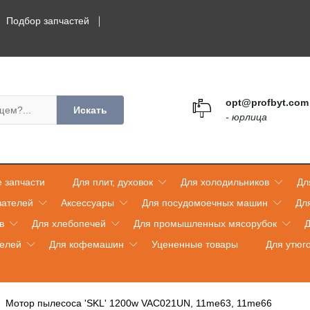
Подбор запчастей
opt@profbyt.com
Искать
- юрлица
 запчасти
Для плит, духовок
Для холодильников
Дл
вателей
Аксессуары
Для посудомоечных машин
Дл
в
Для хлебопечей
Для промышленных мясорубок
Д
телей
Для кофемашин
Уцененные товары
Для утюг
Мотор пылесоса 'SKL' 1200w VAC021UN, 11me63, 11me66