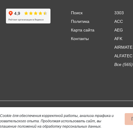
Поиск
3303
Политика
ACC
Карта сайта
AEG
Контакты
AFK
AIRMATE
ALFATEC
Все (565)
Использование материалов сайта допускается тол
Cookie для обеспечения корректной работы, анализа трафика и
ьзовательского опыта.
Продолжая использовать сайт, вы
Данный сайт не является публичной офертой, опр
глашение положений на обработку персональных данных.