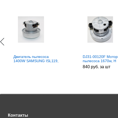
Двигатель пылесоса
DJ31-00120F Мотор
1400W SAMSUNG ISL119,
пылесоса 1670w, H
VCM1800un, VC07156FQw,
840 руб. за шт
DJ31-00067P, VAC044UN,
ISL162, ISL261
Контакты