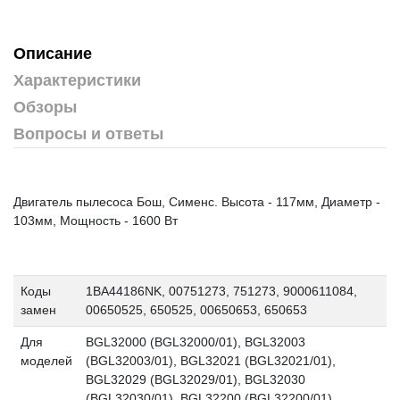
Описание
Характеристики
Обзоры
Вопросы и ответы
Двигатель пылесоса Бош, Сименс. Высота - 117мм, Диаметр -
103мм, Мощность - 1600 Вт
Коды
1BA44186NK, 00751273, 751273, 9000611084,
замен
00650525, 650525, 00650653, 650653
Для
BGL32000 (BGL32000/01), BGL32003
моделей
(BGL32003/01), BGL32021 (BGL32021/01),
BGL32029 (BGL32029/01), BGL32030
(BGL32030/01), BGL32200 (BGL32200/01),