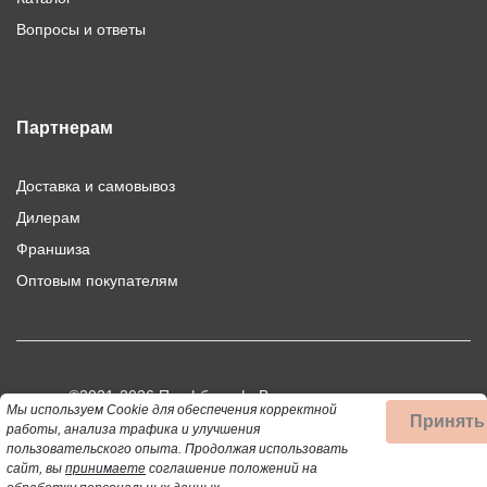
Вопросы и ответы
Партнерам
Доставка и самовывоз
Дилерам
Франшиза
Оптовым покупателям
©2021-2026 Профбыт.рф. Все права защищены.
Мы используем Cookie для обеспечения корректной
Принять
Использование материалов сайта допускается только при
работы, анализа трафика и улучшения
пользовательского опыта.
Продолжая использовать
публикации активной ссылки на цитируемый материал.
сайт, вы
принимаете
соглашение положений на