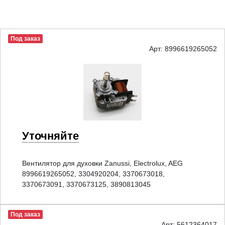
Под заказ
Арт: 8996619265052
Уточняйте
Вентилятор для духовки Zanussi, Electrolux, AEG
8996619265052, 3304920204, 3370673018,
3370673091, 3370673125, 3890813045
Под заказ
Арт: 5612364017