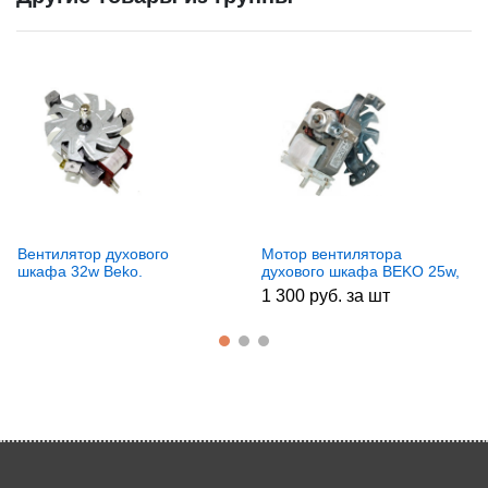
Вентилятор духового
Мотор вентилятора
шкафа 32w Beko.
духового шкафа BEKO 25w,
b300180280
264900001
1 300 руб. за шт