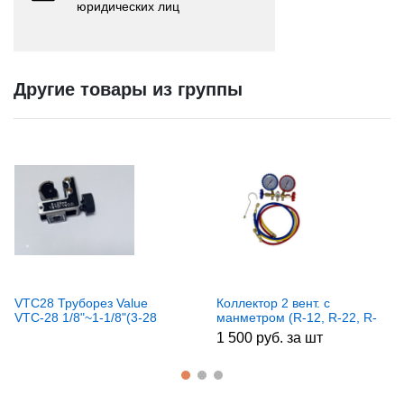
юридических лиц
Другие товары из группы
VTC28 Труборез Value
Коллектор 2 вент. с
VTC-28 1/8"~1-1/8"(3-28
манметром (R-12, R-22, R-
мм)!!! VTC-28
134, R-404, R-502).
1 500 руб. за шт
CT536G