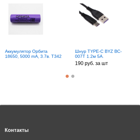
Аккумулятор Орбита
Шнур TYPE-C BYZ BC-
18650, 5000 mA, 3.7в. T342
007T 1.2м 5А.
190 руб. за шт
Контакты