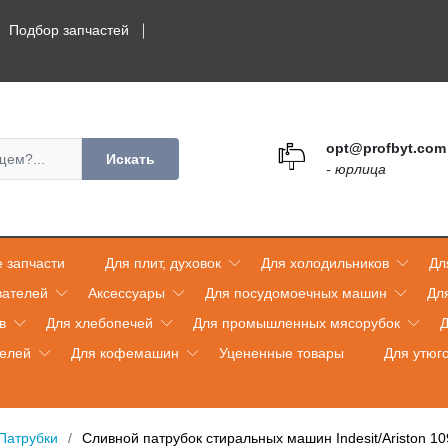
Подбор запчастей
opt@profbyt.com
Искать
- юрлица
 запчасти
Для плит, духовок
Для холодильников
Дл
вателей
Аксессуары
Для посудомоечных машин
Дл
в
Для хлебопечей
Для промышленных мясорубок
Д
телей
Для кофемашин
Уцененные товары
Для утюг
Патрубки
Сливной патрубок стиральных машин Indesit/Ariston 1