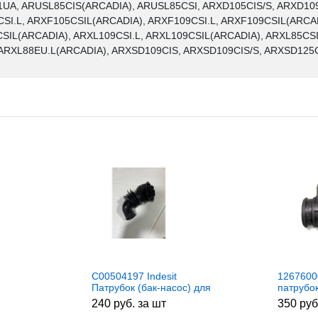
UA, ARUSL85CIS(ARCADIA), ARUSL85CSI, ARXD105CIS/S, ARXD10
SI.L, ARXF105CSIL(ARCADIA), ARXF109CSI.L, ARXF109CSIL(ARCAD
SIL(ARCADIA), ARXL109CSI.L, ARXL109CSIL(ARCADIA), ARXL85CSI
 ARXL88EU.L(ARCADIA), ARXSD109CIS, ARXSD109CIS/S, ARXSD125C
С00504197 Indesit
1267600
Патрубок (бак-насос) для
патрубо
 DC62-
стиральных машин
машины
240 руб. за шт
350 руб
1267600