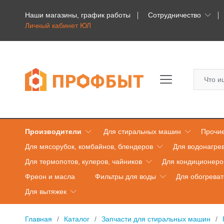
Наши магазины, график работы
Сотрудничество
Личный кабинет ЮЛ
Производители
Для стиральных машин
Прочие
Для мясорубок, комбайнов, блендеров
Для водонагре
Для термопотов, кулеров, чайников
Для кондиционеро
Фреон и масла
Фильтры для воды
Для обогрева
Для вытяжек
Главная
Каталог
Запчасти для стиральных машин