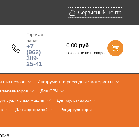
Сервисный центр
Горячая
линия
0.00
руб
+7
(962)
В корзине нет товаров
389-
25-41
я пылесосов
Инструмент и расходные материалы
я телевизоров
Для СВЧ
ля сушильных машин
Для мультиварок
ов
Для аэрогрилей
Рециркуляторы
09648