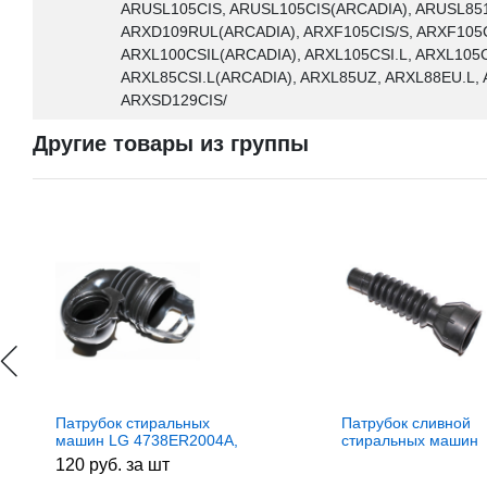
ARUSL105CIS, ARUSL105CIS(ARCADIA), ARUSL851
ARXD109RUL(ARCADIA), ARXF105CIS/S, ARXF105C
ARXL100CSIL(ARCADIA), ARXL105CSI.L, ARXL105C
ARXL85CSI.L(ARCADIA), ARXL85UZ, ARXL88EU.L,
ARXSD129CIS/
Другие товары из группы
Патрубок стиральных
Патрубок сливной
машин LG 4738ER2004A,
стиральных машин
SMA040, 4738EN2002A,
Samsung (Самсунг)
120 руб. за шт
MAR61842102
00121A