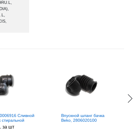
9RU.L,
IA),
.L,
IS,
0006916 Сливной
Впускной шланг бачка
к стиральной
Beko, 2806020100
 Midea
. за шт
0006916