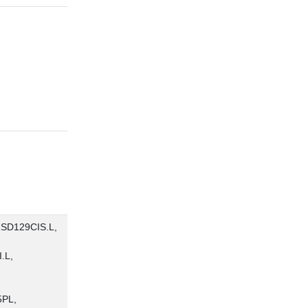
SD129CIS.L,
.L,
,
PL,