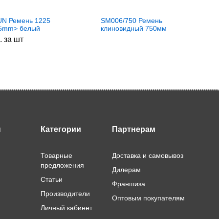
N Ремень 1225
SM006/750 Ремень
55mm> белый
клиновидный 750мм
NE, зам. WN274
. за шт
ы
Категории
Партнерам
Товарные
Доставка и самовывоз
предложения
Дилерам
Статьи
Франшиза
Производители
Оптовым покупателям
Личный кабинет