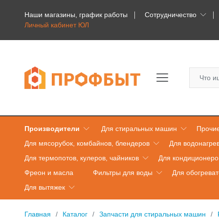
Наши магазины, график работы
Сотрудничество
Личный кабинет ЮЛ
Производители
Для стиральных машин
Прочие
Для мясорубок, комбайнов, блендеров
Для водонагре
Для термопотов, кулеров, чайников
Для кондиционеро
Фреон и масла
Фильтры для воды
Для обогрева
Для вытяжек
Главная
Каталог
Запчасти для стиральных машин