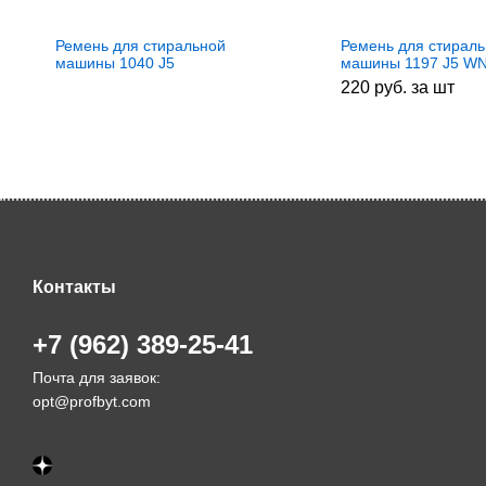
Ремень для стиральной
Ремень для стирал
машины 1040 J5
машины 1197 J5 WN
Electrolux/Zanussi/AEG
зам. 269089
220 руб. за шт
1508550017, зам. WN248
Контакты
+7 (962) 389-25-41
Почта для заявок:
opt@profbyt.com