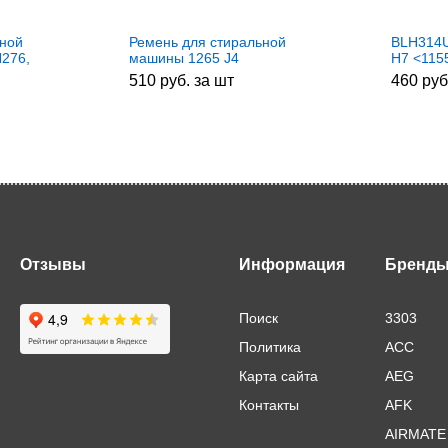
ьной
Ремень для стиральной
BLH314U
276,
машины 1265 J4
H7 <11
Indesit/Ariston AV09207
MEGADY
510 руб. за шт
460 руб
Hutchinson, зам.
BLJ480UN, 059560
Отзывы
Информация
Бренд
Поиск
3303
Политика
ACC
Карта сайта
AEG
Контакты
AFK
AIRMATE