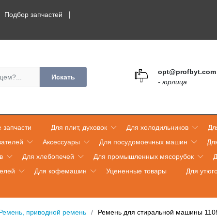
Подбор запчастей
opt@profbyt.com
Искать
- юрлица
 запчасти
Для плит, духовок
Для холодильников
Дл
вателей
Аксессуары
Для посудомоечных машин
Дл
в
Для хлебопечей
Для промышленных мясорубок
Д
телей
Для кофемашин
Уцененные товары
Для утюг
Ремень, приводной ремень
Ремень для стиральной машины 110