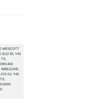
000 WESCOTT
E-EU2 B1 Y45
 TS,
25981400
O WB6110XE-
-CIS G1 Y45
TS,
414000
KO