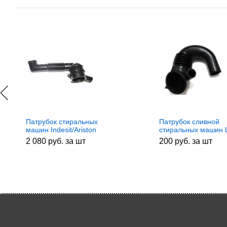
Патрубок стиральных
Патрубок сливной
машин Indesit/Ariston
стиральных машин 
111502, зам. C00111502,
MAR61841701,
2 080 руб. за шт
200 руб. за шт
482000022817
4738ER1008A,
AAS72949401,
AGF72955975