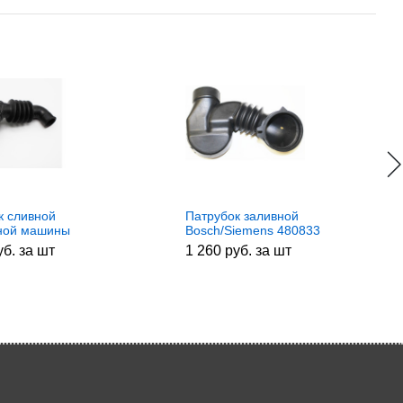
к сливной
Патрубок заливной
ной машины
Bosch/Siemens 480833
 Ariston 092174
уб. за шт
1 260 руб. за шт