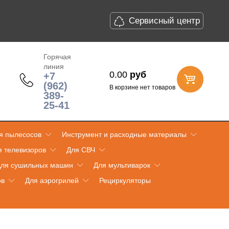
Сервисный центр
Горячая
линия
0.00
руб
+7
(962)
В корзине нет товаров
389-
25-41
я пылесосов
Инструмент и расходные материалы
я телевизоров
Для СВЧ
ля сушильных машин
Для мультиварок
ов
Для аэрогрилей
Рециркуляторы