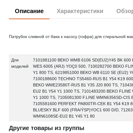
Описание
Характеристики
Обзо
Патрубок сливной от бака к насосу (гофра) для стиральной м
Для
7101881100 BEKO WMB 6106 SD(EU2)Y45 BK 600 
моделей
WES 6005 (ARJ) YOÇ0 500, 7100282700 BEKO FL
Y1 800 TS, 6219851000 BEKO WB 6110 SE (EU2) Y
7100188600 TECHNO TS5460-RUS B1 Y54 K19 600 
BEKO WME23580T-RUS B1 Y35 J20 800 TS, 71043
EU2 B1 Y54 Y1 1000 TS, 7101483200 BEKO FLINE
Y1 1000 TS, 7105081300 F.LINE WMN6356SD-CIS 
7105581600 PERFEKT PA800TR-CEK B1 Y54 K19 8
BLUESKY BLF 600 (FRA/ÝSP)YOC1 600 D/D, 7126
WMN6108SE-EU2 B1 Y45 Y1 80
Другие товары из группы