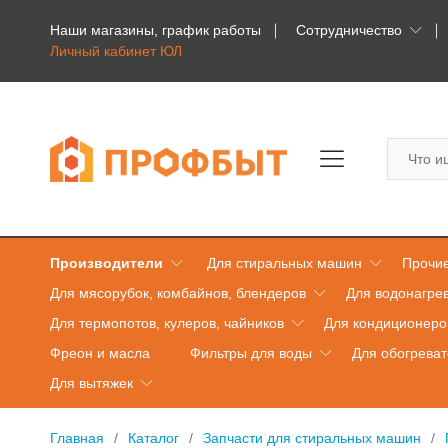
Наши магазины, график работы
Сотрудничество
Личный кабинет ЮЛ
Производители
Для стиральных машин
Прочие
Для мясорубок, комбайнов, блендеров
Для водонагре
Для термопотов, кулеров, чайников
Для кондиционеро
Фреон и масла
Фильтры для воды
Для обогрева
Для вытяжек
Главная
Каталог
Запчасти для стиральных машин