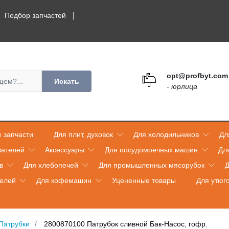
Подбор запчастей
opt@profbyt.com
Искать
- юрлица
 запчасти
Для плит, духовок
Для холодильников
Дл
вателей
Аксессуары
Для посудомоечных машин
Дл
в
Для хлебопечей
Для промышленных мясорубок
Д
телей
Для кофемашин
Уцененные товары
Для утюг
Патрубки
2800870100 Патрубок сливной Бак-Насос, гофр.