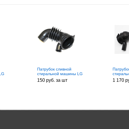
Патрубок сливной
Патрубо
LG
стиральной машины LG
стираль
4738EN2003A, RBH100LG,
Indesit/
150 руб. за шт
1 170 р
aas72989401