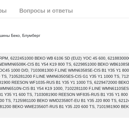
ры
Вопросы и ответы
ашины Беко, Блумберг
RPM, 6222451000 BEKO WB 6106 SD (EU2) YOC 45 600, 6218830
INEWMN6508K-CIS B1 Y54 K19 800 TS, 6229851000 BEKO WB6108S
OC45 1000 D/D, 7103081300 F.LINE WMN6358SE-CIS B1 Y35 Y1 800
TS, 7105281200 F.LINE WMN6350SES-CIS G1 Y35 Y1 1000 TS, 71
81900 REESON WF1035-RUS B1 Y35 Y1 1000 TS, 6229472000 BEK
 WMN6510N-CIS B1 Y54 K19 1000, 7102281100 F.LINE WMN6110SES
B1 Y35 Y1 600 TS, 7103081900 REESON WF835-RUS B1 Y35 Y1 800 
00 TS, 7125981100 BEKO WMD23580T-EU B1 Y35 J20 800 TS, 6212
381200 BEKO WME23560T-RUS B1 Y35 J20 600 TS, 7101981900 BE