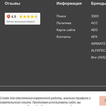
Отзывы
Информация
Бренд
Поиск
3303
Политика
ACC
Карта сайта
AEG
Контакты
AFK
AIRMATE
ALFATEC
Все (565)
Использование материалов сайта допускается тол
Cookie для обеспечения корректной работы, анализа трафика и
ьзовательского опыта.
Продолжая использовать сайт, вы
Данный сайт не является публичной офертой, опр