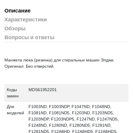
Описание
Характеристики
Обзоры
Вопросы и ответы
Манжета люка (резинка) для стиральных машин Элджи.
Оригинал. Без отверстий.
Коды
MDS61952201
замен
Для
F1003ND, F1003NDP, F1047ND, F1048ND,
моделей
F1081ND, F1081ND5, F1203ND, F1203ND5,
F1203NDP, F1203NDP5, F1247ND, F1247ND5,
F1248ND, F1280ND, F1280ND5, F1281ND,
F1281ND5, F12A8HD, F12A8HD5, F12A8HDS,