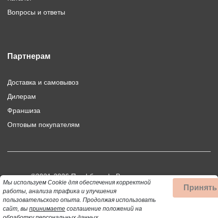
Вопросы и ответы
Партнерам
Доставка и самовывоз
Дилерам
Франшиза
Оптовым покупателям
©2021-2026 Профбыт.рф. Все права защищены.
Мы используем Cookie для обеспечения корректной
Принять
Использование материалов сайта допускается только при
работы, анализа трафика и улучшения
пользовательского опыта.
Продолжая использовать
публикации активной ссылки на цитируемый материал.
сайт, вы
принимаете
соглашение положений на
обработку персональных данных.