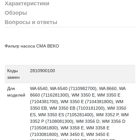
Характеристики
Обзоры
Вопросы и ответы
Фильтр насоса СМА BEKO
Коды
2810900100
замен
Для
WA 6540, WA 6540 (7110982700), WA 8660, WA
моделей
8660 (7116281300), WM 3350 E, WM 3350 E
(7104381700), WM 3350 E (7104381800), WM
3350 EB, WM 3350 EB (7103181200), WM 3350
ES, WM 3350 ES (7105281400), WM 3352 P, WM
3352 P (7108081300), WM 3356 D, WM 3356 D
(7105081800), WM 3358 E, WM 3358 E
(7103081800), WM 3450 E, WM 3450 E