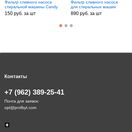
Фильтр сливного насоса
Фильтр сливного насоса
стиральной машины Candy
для стиральных машин
FIL004CY, зам. 41021233,
Electrolux/Zanussi
150 руб. за шт
890 руб. за шт
CY3915
1327138150, зам.
1327138127, 1469077018,
FIL001ZN Original
Контакты
+7 (962) 389-25-41
Почта для заявок:
opt@profbyt.com