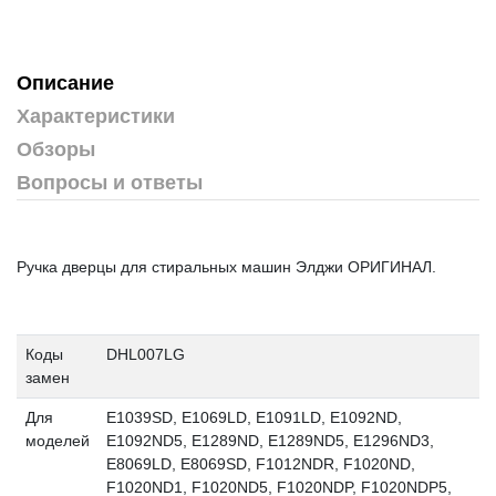
Описание
Характеристики
Обзоры
Вопросы и ответы
Ручка дверцы для стиральных машин Элджи ОРИГИНАЛ.
Коды
DHL007LG
замен
Для
E1039SD, E1069LD, E1091LD, E1092ND,
моделей
E1092ND5, E1289ND, E1289ND5, E1296ND3,
E8069LD, E8069SD, F1012NDR, F1020ND,
F1020ND1, F1020ND5, F1020NDP, F1020NDP5,