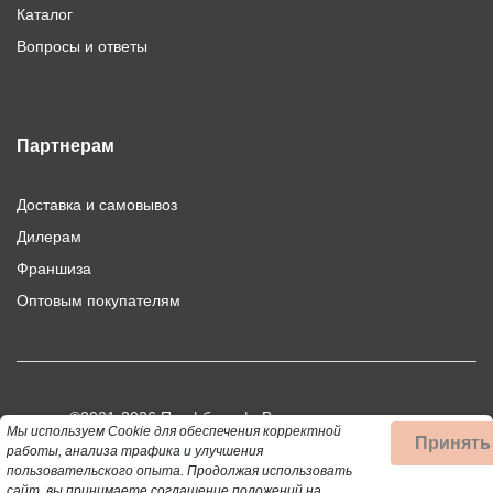
Каталог
Вопросы и ответы
Партнерам
Доставка и самовывоз
Дилерам
Франшиза
Оптовым покупателям
©2021-2026 Профбыт.рф. Все права защищены.
Мы используем Cookie для обеспечения корректной
Принять
Использование материалов сайта допускается только при
работы, анализа трафика и улучшения
пользовательского опыта.
Продолжая использовать
публикации активной ссылки на цитируемый материал.
сайт, вы
принимаете
соглашение положений на