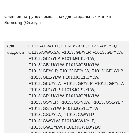
Сливной патрубок помпа - бак для стиральных машин
Samsung (Самсунг).
Для
C1035AEW/XTL, C1043S/XSC, C1235AIS/YFQ,
моделей
C1235AVW/XSA, F1013JGB/YLP, F1013JGB/YLW,
F1013JGB1/YLP, F1013JGB1/YLW,
F1013JGB1U/YLW, F1013JGBU/YLW,
F1013JGE/YLP, F1013JGE/YLW, F1013JGE1/YLP,
F1013JGE1/YLW, F1013JGE1U/YLW,
F1013JGEU/YLW, F1013JGP/YLP, F1013JGP/YLW,
F1013JGP1/YLP, F1013JGP1/YLW,
F1013JGP1U/YLW, F1013JGPU/YLW,
F1013JGS/YLP, F1013JGS/YLW, F1013JGS1/YLP,
F1013JGS1/YLW, F1013JGS1U/YLW,
F1013JGSU/YLW, F1013JGW/YLP,
F1013JGW/YLW, F1013JGW1/YLP,
F1013JGW1/YLW, F1013JGW1U/YLW,