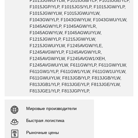
F1013JGWU/YLW, F1015JGB/YLP, F1015JGE/YLP,
F1015JGP/YLP, F1015JGS/YLP, F1015JGW/YLP,
F1015JGW/YLW, F1015JGWU/YLW,
F1043GW/YLP, F1043GW/YLW, F1043GWU/YLW,
F1045AGW/YLP, F1045AGW/YLR,
F1045AGW/YLW, F1045AGWU/YLW,
F1215JGW/YLP, F1215JGW/YLW,
F1215JGWU/YLW, F1245AVGW/YLE,
F1245AVGW/YLP, F1245AVGW/YLR,
F1245AVGW/YLW, F1245AVGW1/XEH,
F1245AVGWU/YLW, F611GW/YLP, F611GW/YLW,
F611GW1/YLP, F611GW1/YLW, F611GW1U/YLW,
F611GWU/YLW, F813JGB/YLP, F813JGB/YLW,
F813JGB1/YLP, F813JGE/YLP, F813JGE/YLW,
F813JGE1/YLP, F813JGP/YLP,
Мировые производители
Быстрая логистика
Рыночные цены