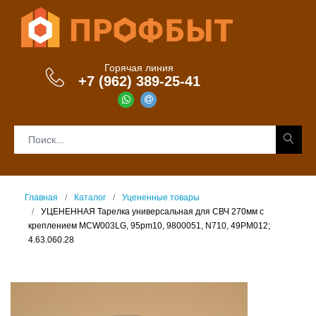
Горячая линия
+7 (962) 389-25-41
Главная
Каталог
Уцененные товары
УЦЕНЕННАЯ Тарелка универсальная для СВЧ 270мм с
креплением MCW003LG, 95pm10, 9800051, N710, 49PM012;
4.63.060.28