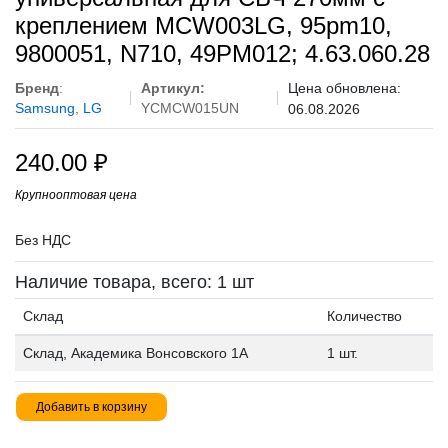
креплением MCW003LG, 95pm10,
9800051, N710, 49PM012; 4.63.060.28
Бренд
:
Артикул:
Цена обновлена:
Samsung
,
LG
YCMCW015UN
06.08.2026
240.00
₽
Крупнооптовая цена
Без НДС
Наличие товара, всего: 1 шт
Склад
Количество
Склад, Академика Вонсовского 1А
1 шт.
Добавить в корзину