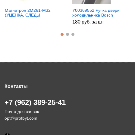
Магнетрон 2M261-M32
Y00369552 Ручка двери
(УЦЕНКА, СЛЕДЫ
холодильника Bosch
ЭКСПЛУАТАЦИИ)
00431760, 00490069,
180 руб. за шт
00488920 (УЦЕНКА
ЦАРАПИНЫ)
Контакты
+7 (962) 389-25-41
Почта для заявок:
opt@profbyt.com