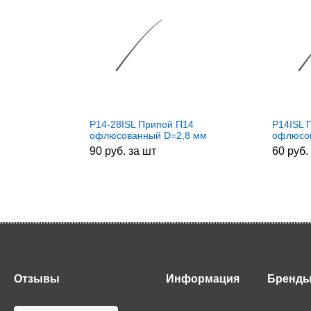
P14-28ISL Припой П14
P14ISL 
офлюсованный D=2,8 мм
офлюсо
192FBK
90 руб. за шт
60 руб.
Отзывы
Информация
Бренд