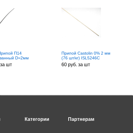
Припой П14
Припой Castolin 0% 2 мм
ванный D=2мм
(76 шт/кг) ISL5246C
 за шт
60 руб. за шт
ы
Категории
Партнерам