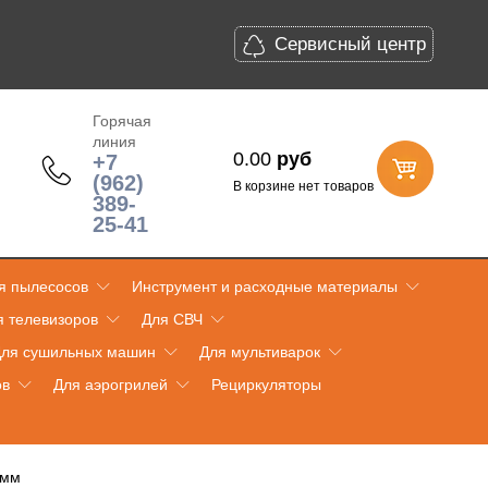
Сервисный центр
Горячая
линия
0.00
руб
+7
(962)
В корзине нет товаров
389-
25-41
я пылесосов
Инструмент и расходные материалы
я телевизоров
Для СВЧ
ля сушильных машин
Для мультиварок
ов
Для аэрогрилей
Рециркуляторы
 мм