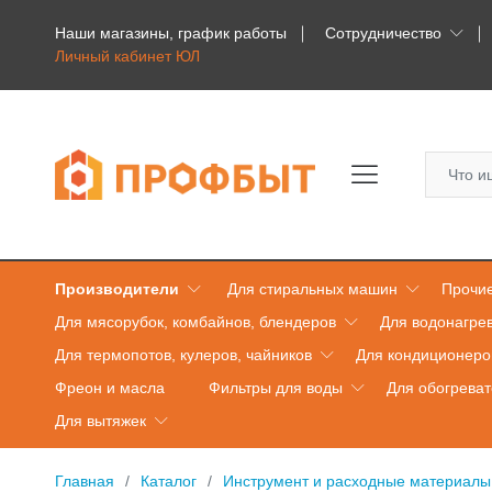
Наши магазины, график работы
Сотрудничество
Личный кабинет ЮЛ
Производители
Для стиральных машин
Прочие
Для мясорубок, комбайнов, блендеров
Для водонагре
Для термопотов, кулеров, чайников
Для кондиционеро
Фреон и масла
Фильтры для воды
Для обогрева
Для вытяжек
Главная
Каталог
Инструмент и расходные материалы