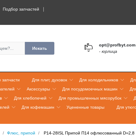
Подбор запчастей
opt@profbyt.com
Искать
- юрлица
 запчасти
Для плит, духовок
Для холодильников
Дл
вателей
Аксессуары
Для посудомоечных машин
Дл
в
Для хлебопечей
Для промышленных мясорубок
Д
телей
Для кофемашин
Уцененные товары
Для утюг
Флюс, припой
P14-28ISL Припой П14 офлюсованный D=2,8