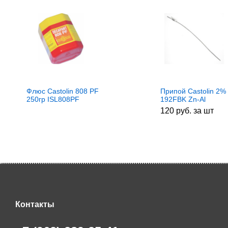
Флюс Castolin 808 PF
Припой Castolin 2%
250гр ISL808PF
192FBK Zn-Al
алюминиевый. ISL
120 руб. за шт
Контакты