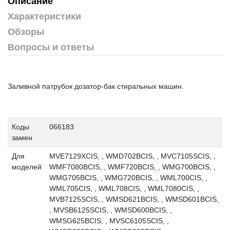
Описание
Характеристики
Обзоры
Вопросы и ответы
Заливной патрубок дозатор-бак стиральных машин.
Коды
066183
замен
Для
MVE7129XCIS, , WMD702BCIS, , MVC7105SCIS, ,
моделей
WMF7080BCIS, , WMF720BCIS, , WMG700BCIS, ,
WMG705BCIS, , WMG720BCIS, , WML700CIS, ,
WML705CIS, , WML708CIS, , WML7080CIS, ,
MVB7125SCIS, , WMSD621BCIS, , WMSD601BCIS,
, MVSB6125SCIS, , WMSD600BCIS, ,
WMSG625BCIS, , MVSC6105SCIS, ,