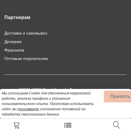
Партнерам
Доставка и самовывоз
Дилерам
Франшиза
Оптовым покупателям
©2021-2026 Профбыт.рф. Все права защищены.
Мы используем Cookie для обеспечения корректной
Принять
Использование материалов сайта допускается только при
работы, анализа трафика и улучшения
пользовательского опыта.
Продолжая использовать
публикации активной ссылки на цитируемый материал.
сайт, вы
принимаете
соглашение положений на
обработку персональных данных.
Данный сайт не является публичной офертой, определяемой
положениями статей 437 (2) ГК РФ.