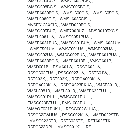
WMSG600BCIS, , WMSG605BCIS, ,
WMSG608BCIS, , WMSF605BCIS, ,
WMSF6080BCIS, , WMSL600CIS, , WMSL605CIS, ,
WMSL6080CIS, , WMSL6085CIS, ,
MVSE6125XCIS, , WMSD620BCIS, ,
WMSG605BUZ, , WMF700BUZ, , MVSB6105XCIS, ,
WMSL6081UA, , WMSG6051BUA, ,
WMSF6031BUA, , WMSG601BUA, , WMSL6051UA,
, WMSF501UA, , WMSF601UA, , WMSF602UA, ,
WMSG602UA, , WMSG602BUA, , WMSF601BUA, ,
WMSF6038BCIS, , VMSF6013B, , VMSG601B, ,
VMSD601B, , RSM601W, , RSSG602UA, ,
RSSG602FUA, , RSSG602ZUA, , RST601W, ,
RST602K, , RST602X, , RSPGX603KUA, ,
RSPGX623KUA, , RSPGX623FKUA, , VMSF501B, ,
VMSL5081B, , VMSL501B, , WMSF622EU.L, ,
WMSG601PL.L, , WMSG601EU.L, ,
FMSG623BEU.L, , FMSL603EU.L, ,
WMAQF621PUK.L, , RSSG602WHUA, ,
RSSG622WHUA, , RSSG602KUA, , VMSD622STB,
, VMSG622STB, , RST602STS, , RST602STK, ,
RSPG623DPL, , VMSG601X1, , RS