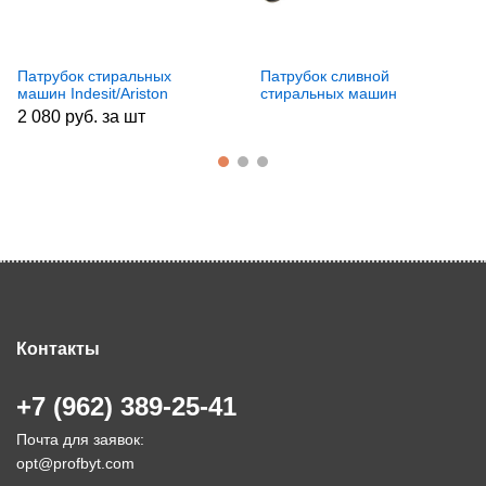
Патрубок стиральных
Патрубок сливной
машин Indesit/Ariston
стиральных машин
111502, зам. C00111502,
Electrolux/Zanussi/AEG
2 080 руб. за шт
482000022817
1320721044
Контакты
+7 (962) 389-25-41
Почта для заявок:
opt@profbyt.com