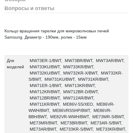
Вопросы и ответы
Кольцо вращения тарелки для микроволновых печей
Samsung. Диаметр - 190мм, ролик - 15мм
Для
MW73ER-1/BWT, MW73BR/BWT, MW73AR/BWT,
моделей
MW733KU/BWT, MW733KR/BWT,
MW732KU/BWT, MW732KR-X/BWT, MW732KR-
S/BWT, MW731KU/BWT, MW731KR/BWT,
MW71ER-1/BWT, MW713KR/BWT,
MW712KR/BWT, MW712BR-D/BWT,
MW712BR/BWT, MW712AR/BWT,
MW711KR/BWT, ME86V-SS/XEO, ME86VR-
WWH/BWT, ME86VRSSHP/BWT, ME86VR-
BBH/BWT, ME82VR-WWH/BWT, ME73MR-S/BWT,
ME73MR/BWT, ME73BR/BWT, ME73AR-S/BWT,
ME73AR/BWT, ME733KR-S/BWT, ME733KR/BWT,