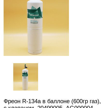
Фреон R-134a в баллоне (600гр газ),
с клапаном, 20499005. AG000004