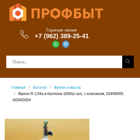
Горячая линия
+7 (962) 389-25-41
Главная
Каталог
Фреон и масла
Фреон R-134a в баллоне (600гр газ), с клапаном, 20499005.
AG000004