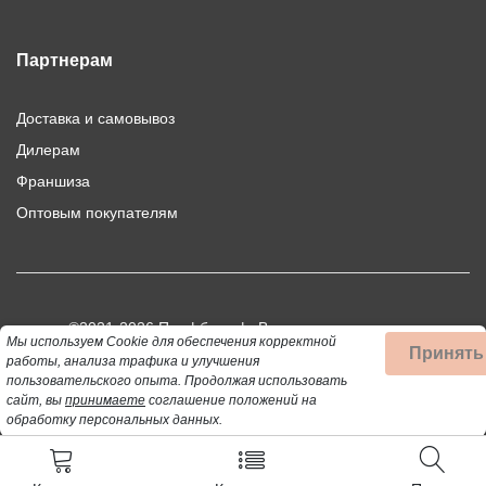
Партнерам
Доставка и самовывоз
Дилерам
Франшиза
Оптовым покупателям
©2021-2026 Профбыт.рф. Все права защищены.
Мы используем Cookie для обеспечения корректной
Принять
Использование материалов сайта допускается только при
работы, анализа трафика и улучшения
пользовательского опыта.
Продолжая использовать
публикации активной ссылки на цитируемый материал.
сайт, вы
принимаете
соглашение положений на
обработку персональных данных.
Данный сайт не является публичной офертой, определяемой
положениями статей 437 (2) ГК РФ.