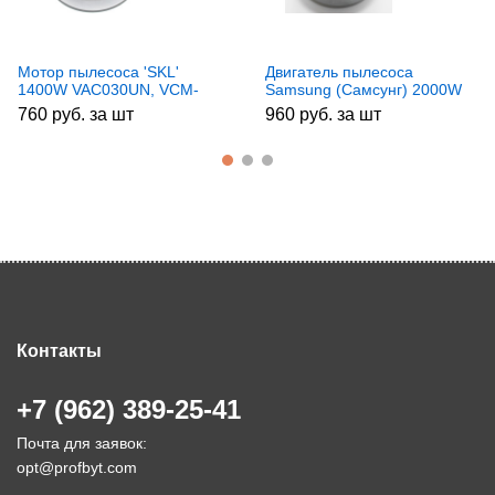
Мотор пылесоса 'SKL'
Двигатель пылесоса
1400W VAC030UN, VCM-
Samsung (Самсунг) 2000W
K50HU, YDC42, DJ31-
ISL261, VCM1800un,
760 руб. за шт
960 руб. за шт
00005H, DJ31-00005K,
VC07156FQw, DJ31-
DJ31-00007H, DJ31-
00067P, VAC044UN,
00007Q, VCM04S,
ISL162, ISL119, DJ31-
VAC000SA
00097A
Контакты
+7 (962) 389-25-41
Почта для заявок:
opt@profbyt.com