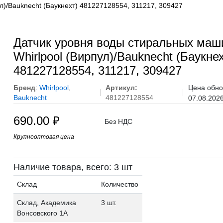
л)/Bauknecht (Баукнехт) 481227128554, 311217, 309427
Датчик уровня воды стиральных маш
Whirlpool (Вирпул)/Bauknecht (Баукнех
481227128554, 311217, 309427
Бренд
:
Whirlpool
,
Артикул:
Цена обно
Bauknecht
481227128554
07.08.202
690.00
₽
Без НДС
Крупнооптовая цена
Наличие товара, всего: 3 шт
Склад
Количество
Склад, Академика
3 шт.
Вонсовского 1А