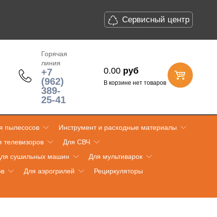
Сервисный центр
Горячая
линия
0.00
руб
+7
(962)
В корзине нет товаров
389-
25-41
я пылесосов
Инструмент и расходные материалы
я телевизоров
Для СВЧ
ля сушильных машин
Для мультиварок
ов
Для аэрогрилей
Рециркуляторы