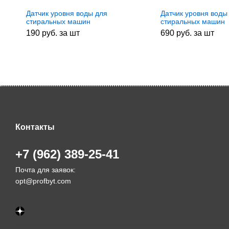
Датчик уровня воды для
Датчик уровня воды
стиральных машин
стиральных машин
Samsung (Самсунг) DC97-
Whirlpool
190 руб. за шт
690 руб. за шт
00731A , зам. DN-S14
(Вирпул)/Bauknecht
(Баукнехт) 4812271
311217, 309427
Контакты
+7 (962) 389-25-41
Почта для заявок:
opt@profbyt.com