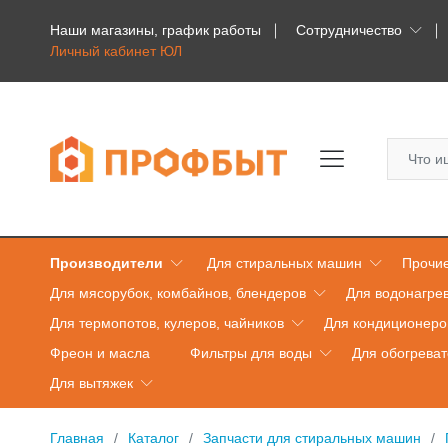
Наши магазины, график работы
Сотрудничество
Личный кабинет ЮЛ
Производители
Для стиральных машин
Прочие
Для мясорубок, комбайнов, блендеров
Для водонагре
Для термопотов, кулеров, чайников
Для кондиционеро
Фреон и масла
Фильтры для воды
Для обогрева
Для вытяжек
Главная
Каталог
Запчасти для стиральных машин