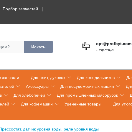
Подбор запчастей
opt@profbyt.com
Искать
- юрлица
 запчасти
Для плит, духовок
Для холодильников
Дл
вателей
Аксессуары
Для посудомоечных машин
Дл
в
Для хлебопечей
Для промышленных мясорубок
Д
телей
Для кофемашин
Уцененные товары
Для утюг
Прессостат, датчик уровня воды, реле уровня воды