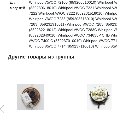
Для
Whirlpool AWOC 72100 (859206810010) Whirlpool 
моделей
(859230618010) Whirlpool AWOC 7221 Whirlpool A
7222 Whirlpool AWOC 7222 (859231518010) Whirlp
Whirlpool AWOC 7283 (859203618010) Whirlpool A
7283 (859231918011) Whirlpool AWOC 7283 (85923
(859232218012) Whirlpool AWOC 7283C Whirlpool
(859232849010) Whirlpool AWOC 734833P CHD Whir
AWOC 7400 C (859237010010) Whirlpool AWOC 771
Whirlpool AWOC 7714 (859237110013) Whirlpool A
Другие товары из группы