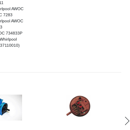
11
irlpool AWOC
C 7283
rlpool AWOC
83
WOC 734833P
hirlpool
237110010)