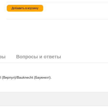
Добавить в корзину
ры
Вопросы и ответы
 (Вирпул)/Bauknecht (Баукнехт).