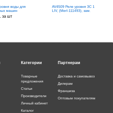
уровня воды для
AV4509 Реле уровня 3C 1
ных машин
LIV, (Merl-111493), зам.
ux/Zanussi/ AEG
16un02, 482000028528
. за шт
6040D
ы
Категории
Партнерам
Товарные
Доставка и самовывоз
предложения
Дилерам
Статьи
Франшиза
Производители
Оптовым покупателям
Личный кабинет
Каталог