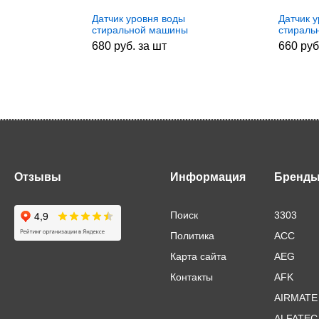
Датчик уровня воды
Датчик 
стиральной машины
стираль
Indesit/Ariston 381612,
Electrol
680 руб. за шт
660 руб
272450
379221
28554,
Отзывы
Информация
Бренд
Поиск
3303
Политика
ACC
Карта сайта
AEG
Контакты
AFK
AIRMATE
ALFATEC