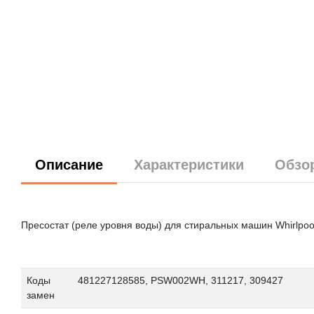
Описание
Характеристики
Обзо
Пресостат (реле уровня воды) для стиральных машин Whirlpool
Коды
481227128585, PSW002WH, 311217, 309427
замен